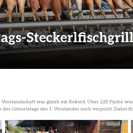
tags-Steckerlfischgril
uer Vorstandschaft war gleich ein Rekord. Über 220 Fische 
des Geburtstags des 1. Vorstandes noch verputzt. Dabei flo